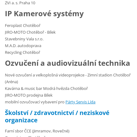
ZVI a. s. Praha 10
IP Kamerové systémy
Feroplast Chotěboř
JIRO-MOTO Chotěboř - Bílek
Stavebniny Vala s.r.o.
M.A.D. autodoprava
Recycling Chotěboř
Ozvučení a audiovizuální technika
Nové ozvučení a velkoplošná videoprojekce - Zimní stadion Chotěboř
(Aréna)
Kavárna & music bar Modrá hvězda Chotěboř
JIRO-MOTO prodejna Bílek
mobilní ozvučovací vybavení pro
Párty Servis Lída
Školství / zdravotnictví / neziskové
organizace
Farní sbor ČCE (Jimramov, Rovečné)