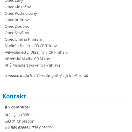
Obec Lány
Obec Klokočov
Obec Podmoklany
Obec Rušínov
Obec Sloupno
Obec Slavíkov
Obec Uhelná Příbram
Školící středisko CO ČR Tišnov
Velvyslanectví Ukrajiny v ČR Praha 6
Vězeňská služba ČR Mírov
VPŠ Ministerstva vnitra v Jihlavě
a mnoho dalších, věříme, že spokojených zákazníků
Kontakt
JCS computer
Krále Jana 308
583 01 Chotěboř
tel: 569 626664, 776 026090