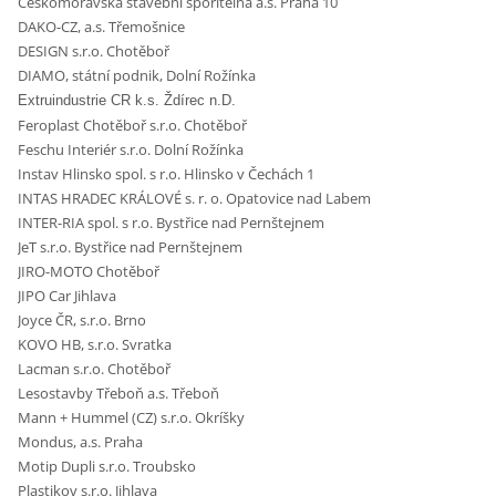
Českomoravská stavební spořitelna a.s. Praha 10
DAKO-CZ, a.s. Třemošnice
DESIGN s.r.o. Chotěboř
DIAMO, státní podnik, Dolní Rožínka
Extruindustrie CR k.s. Ždírec n.D.
Feroplast Chotěboř s.r.o. Chotěboř
Feschu Interiér s.r.o. Dolní Rožínka
Instav Hlinsko spol. s r.o. Hlinsko v Čechách 1
INTAS HRADEC KRÁLOVÉ s. r. o. Opatovice nad Labem
INTER-RIA spol. s r.o. Bystřice nad Pernštejnem
JeT s.r.o. Bystřice nad Pernštejnem
JIRO-MOTO Chotěboř
JIPO Car Jihlava
Joyce ČR, s.r.o. Brno
KOVO HB, s.r.o. Svratka
Lacman s.r.o. Chotěboř
Lesostavby Třeboň a.s. Třeboň
Mann + Hummel (CZ) s.r.o. Okríšky
Mondus, a.s. Praha
Motip Dupli s.r.o. Troubsko
Plastikov s.r.o. Jihlava