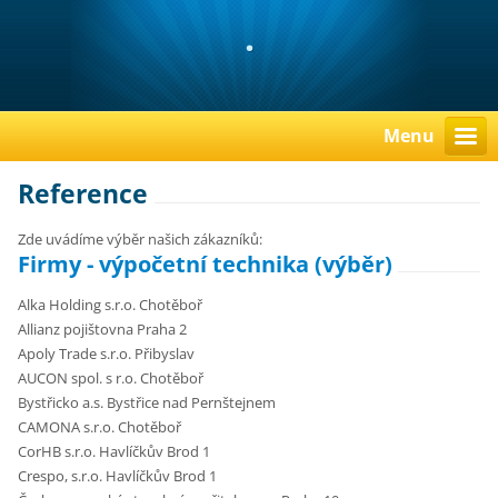
.
Menu
Reference
Zde uvádíme výběr našich zákazníků:
Firmy - výpočetní technika (výběr)
Alka Holding s.r.o. Chotěboř
Allianz pojištovna Praha 2
Apoly Trade s.r.o. Přibyslav
AUCON spol. s r.o. Chotěboř
Bystřicko a.s. Bystřice nad Pernštejnem
CAMONA s.r.o. Chotěboř
CorHB s.r.o. Havlíčkův Brod 1
Crespo, s.r.o. Havlíčkův Brod 1