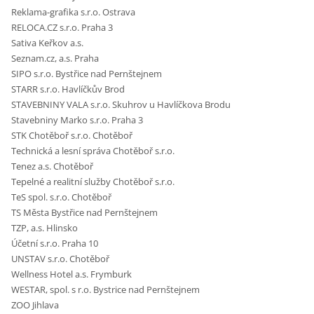
Reklama-grafika s.r.o. Ostrava
RELOCA.CZ s.r.o. Praha 3
Sativa Keřkov a.s.
Seznam.cz, a.s. Praha
SIPO s.r.o. Bystřice nad Pernštejnem
STARR s.r.o. Havlíčkův Brod
STAVEBNINY VALA s.r.o. Skuhrov u Havlíčkova Brodu
Stavebniny Marko s.r.o. Praha 3
STK Chotěboř s.r.o. Chotěboř
Technická a lesní správa Chotěboř s.r.o.
Tenez a.s. Chotěboř
Tepelné a realitní služby Chotěboř s.r.o.
TeS spol. s.r.o. Chotěboř
TS Města Bystřice nad Pernštejnem
TZP, a.s. Hlinsko
Účetní s.r.o. Praha 10
UNSTAV s.r.o. Chotěboř
Wellness Hotel a.s. Frymburk
WESTAR, spol. s r.o. Bystrice nad Pernštejnem
ZOO Jihlava