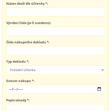
Název zboží dle účtenky *:
Výrobní číslo (je-li uvedeno):
Číslo nákupního dokladu *:
Typ dokladu *:
Datum nákupu *:
Popis závady *: