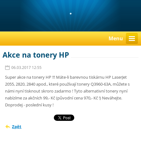
.
Menu
Akce na tonery HP
06.03.2017 12:55
Super akce na tonery HP !!! Máte-li barevnou tiskárnu HP LaserJet
2055, 2820, 2840 apod., které používají tonery Q3960-63A, můžete s
námi nyní tisknout skroro zadarmo ! Tyto alternativní tonery nyní
nabízíme za akčních 99,- Kč (původní cena 970,- Kč !) Neváhejte.
Doprodej - poslední kusy !
Zpět