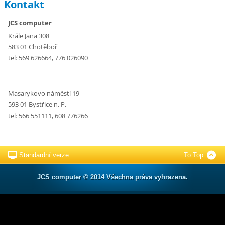
Kontakt
JCS computer
Krále Jana 308
583 01 Chotěboř
tel: 569 626664, 776 026090
Masarykovo náměstí 19
593 01 Bystřice n. P.
tel: 566 551111, 608 776266
Standardní verze
To Top
JCS computer © 2014 Všechna práva vyhrazena.