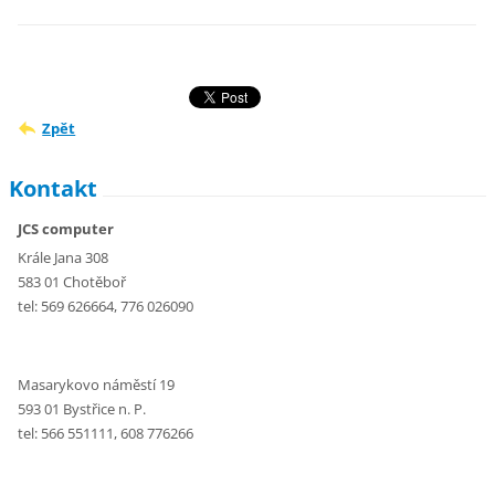
Zpět
Kontakt
JCS computer
Krále Jana 308
583 01 Chotěboř
tel: 569 626664, 776 026090
Masarykovo náměstí 19
593 01 Bystřice n. P.
tel: 566 551111, 608 776266