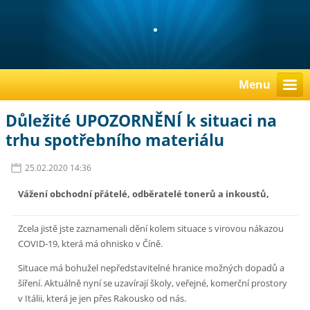
.
Menu
Důležité UPOZORNĚNÍ k situaci na
trhu spotřebního materiálu
25.02.2020 14:36
Vážení obchodní přátelé, odběratelé tonerů a inkoustů,
Zcela jistě jste zaznamenali dění kolem situace s virovou nákazou
COVID-19, která má ohnisko v Číně.
Situace má bohužel nepředstavitelné hranice možných dopadů a
šíření. Aktuálně nyní se uzavírají školy, veřejné, komerční prostory
v Itálii, která je jen přes Rakousko od nás.