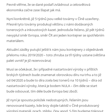
Pevně věřme, že se dané podaří zvládnout a celosvětová
ekonomika začne zase šlapat jak má.
Nyní konkrétně, již 5 týdnů jsou velké továrny v Číně uzavřeny.
Přesně tyto továrny produkují většinu z námi dodávaných
tonerových a inkoustových kazet. Jednoduše řečeno, již pět týdnů
nevyplul směr Evropa, směr ČR ani jeden kontejner se spotřebním
materiálem.
Aktuální zásilky putující ještě k nám jsou kontejnery z objednávek
přelomu roku 2019/2020 – toto zhruba za tři týdny ustane (většina
palet uvnitř je již rezervována)
Musí se očekávat, že i případné nastartování výroby v příštích
brzkých týdnech bude znamenat obrovskou díru na trhu a to již
od 04/2020 a bude to díra zcela bez tonerů na 10 týdnů – díra od
nastartování výroby, která je bodem NULA – čím déle se start
bude odsouvat, tím déle bude Evropa bez zboží.
Již nyní je spousta položek nedostupných, řešením jsou
renovované kazety, kde brzy dojde taktéž v Číně produkovaný
výrobní materiál, prach, stěrky, čipy apod. S čím budeme tisknout