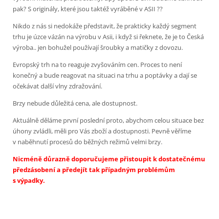
pak? S originály, které jsou taktéž vyráběné v ASII ??
Nikdo z nás si nedokáže představit, že prakticky každý segment
trhu je úzce vázán na výrobu v Asii, i když si řeknete, že je to Česká
výroba.. jen bohužel používají šroubky a matičky z dovozu.
Evropský trh na to reaguje zvyšováním cen. Proces to není
konečný a bude reagovat na situaci na trhu a poptávky a dají se
očekávat další vlny zdražování.
Brzy nebude důležitá cena, ale dostupnost.
Aktuálně děláme první poslední proto, abychom celou situace bez
úhony zvládli, měli pro Vás zboží a dostupnosti. Pevně věříme
v naběhnutí procesů do běžných režimů velmi brzy.
Nicméně důrazně doporučujeme přistoupit k dostatečnému
předzásobení a předejít tak případným problémům
s výpadky.