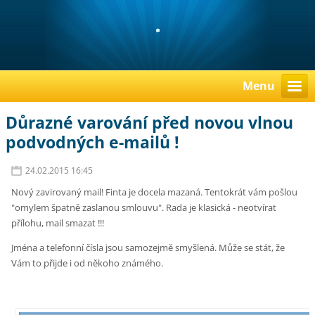
.
Menu
Důrazné varování před novou vlnou
podvodných e-mailů !
24.02.2015 16:45
Nový zavirovaný mail! Finta je docela mazaná. Tentokrát vám pošlou
"omylem špatně zaslanou smlouvu". Rada je klasická - neotvírat
přílohu, mail smazat !!!
Jména a telefonní čísla jsou samozejmě smyšlená. Může se stát, že
Vám to přijde i od někoho známého.