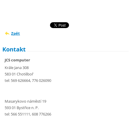
Zpět
Kontakt
JCS computer
Krále Jana 308
583 01 Chotěboř
tel: 569 626664, 776 026090
Masarykovo náměstí 19
593 01 Bystřice n. P.
tel: 566 551111, 608 776266