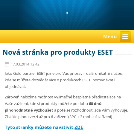
.
Menu
Nová stránka pro produkty ESET
17.03.2014 12:42
Jako Gold partner ESET jsme pro Vás připravili další unikátní službu,
kde se můžete dozvědět více o produkcech ESET, porovnávat i
objednávat.
Zároveň nabízíme možnost vyjímečné bezplatné předinstalace na
Vaše zažízení, kde si produkty můžete po dobu
60 dnů
plnohodnotně vyzkoušet
a poté se rozhodnout, zda Vám vyhovuje.
Získáte plnou verzi až pro 6 zařízení (3PC + 3 mobilní zařízení)
Tyto stránky můžete navštívit
ZDE