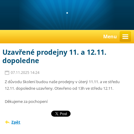
.
Menu
Uzavřené prodejny 11. a 12.11.
dopoledne
07.11.2025 14:24
Z důvodu školení budou naše prodejny v úterý 11.11. a ve středu
12.11. dopoledne uzavřeny. Otevřeno od 13h ve středu 12.11.
Děkujeme za pochopení
Zpět