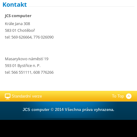
Kontakt
JCS computer
Krále Jana 308
583 01 Chotěboř
tel: 569 626664, 776 026090
Masarykovo náměstí 19
593 01 Bystřice n. P.
tel: 566 551111, 608 776266
Standardní verze
To Top
JCS computer © 2014 Všechna práva vyhrazena.