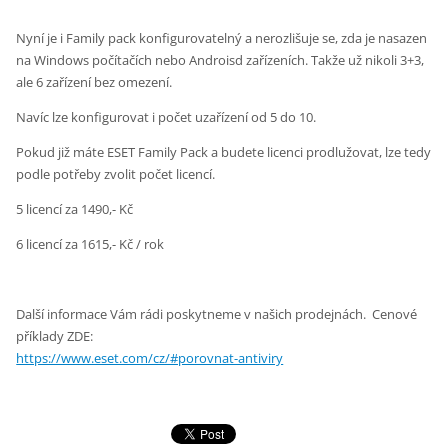
Nyní je i Family pack konfigurovatelný a nerozlišuje se, zda je nasazen
na Windows počítačích nebo Androisd zařízeních. Takže už nikoli 3+3,
ale 6 zařízení bez omezení.
Navíc lze konfigurovat i počet uzařízení od 5 do 10.
Pokud již máte ESET Family Pack a budete licenci prodlužovat, lze tedy
podle potřeby zvolit počet licencí.
5 licencí za 1490,- Kč
6 licencí za 1615,- Kč / rok
Další informace Vám rádi poskytneme v našich prodejnách. Cenové
příklady ZDE:
https://www.eset.com/cz/#porovnat-antiviry