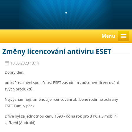
.
Menu
Změny licencování antiviru ESET
10.05.2023 13:14
Dobrý den,
od května mění společnost ESET zásádním způsobem licencování
svých produktů.
Nejvýznamnější změnou je licencování oblíbené rodinné ochrany
ESET Family pack.
Dříve byl za jednotnou cenu 1590,- Kč na rok pro 3 PC a 3 mobilní
zařízení (Android)